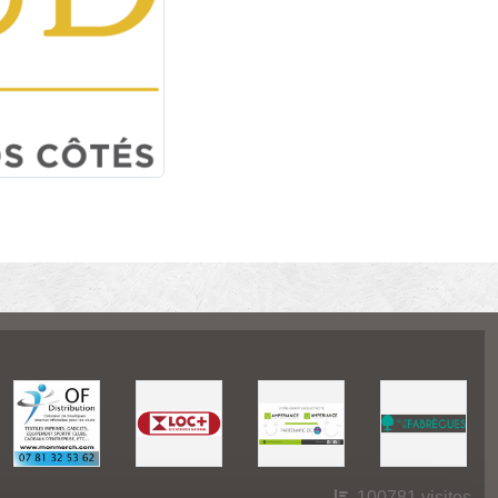
100781
visites